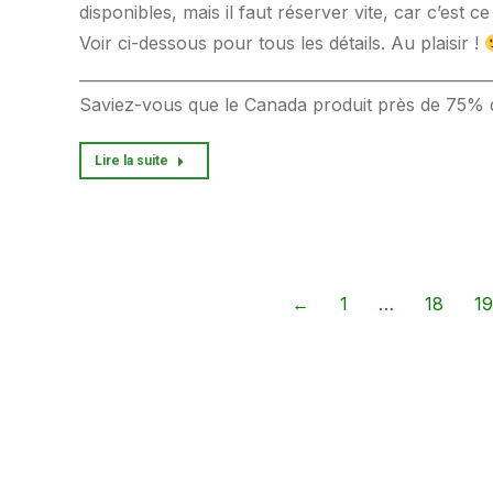
disponibles, mais il faut réserver vite, car c’est 
Voir ci-dessous pour tous les détails. Au plaisir !
_____________________________________________________
Saviez-vous que le Canada produit près de 75%
Lire la suite
←
1
…
18
19